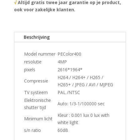
√
Altijd gratis twee jaar garantie op je product,
ook voor zakelijke klanten.
Beschrijving
Model nummer
PEColor400
resolutie
4MP
pixels
2616*1964*
H264 / H264+ / H265 /
Compressie
H265+ / JPEG / AVI / MJPEG
TV systeem
PAL /NTSC
Elektronische
Auto: 1/3-1/100000 sec
shutter tijd
Kleur : 0.001 lux 0 lux with
Minimum licht
white light
s/n ratio
60dB