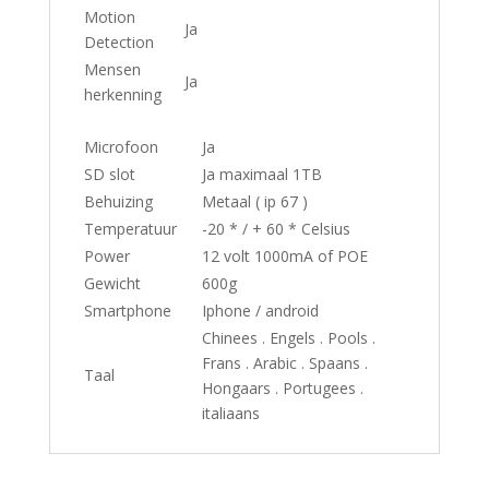
Motion
Ja
Detection
Mensen
Ja
herkenning
Microfoon
Ja
SD slot
Ja maximaal 1TB
Behuizing
Metaal ( ip 67 )
Temperatuur
-20 * / + 60 * Celsius
Power
12 volt 1000mA of POE
Gewicht
600g
Smartphone
Iphone / android
Chinees . Engels . Pools .
Frans . Arabic . Spaans .
Taal
Hongaars . Portugees .
italiaans