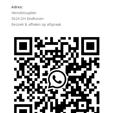
Adres:
Herodotusplein
5624 DH Eindhoven
Bezoek & afhalen op afspraak