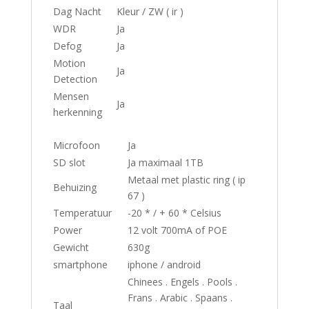
Dag Nacht
Kleur / ZW ( ir )
WDR
Ja
Defog
Ja
Motion
Ja
Detection
Mensen
Ja
herkenning
Microfoon
Ja
SD slot
Ja maximaal 1TB
Metaal met plastic ring ( ip
Behuizing
67 )
Temperatuur
-20 * / + 60 * Celsius
Power
12 volt 700mA of POE
Gewicht
630g
smartphone
iphone / android
Chinees . Engels . Pools .
Frans . Arabic . Spaans .
Taal