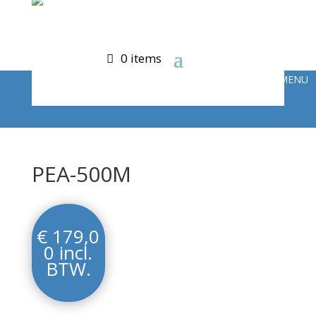
0 items
PEA-500M
€
179,0
0
incl.
BTW.