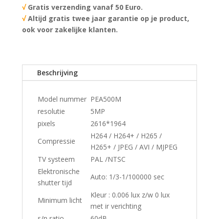
√
Gratis verzending vanaf 50 Euro.
√
Altijd gratis twee jaar garantie op je product,
ook voor zakelijke klanten.
Beschrijving
Model nummer
PEA500M
resolutie
5MP
pixels
2616*1964
H264 / H264+ / H265 /
Compressie
H265+ / JPEG / AVI / MJPEG
TV systeem
PAL /NTSC
Elektronische
Auto: 1/3-1/100000 sec
shutter tijd
Kleur : 0.006 lux z/w 0 lux
Minimum licht
met ir verichting
s/n ratio
60dB