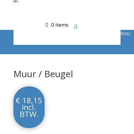
0 items
Muur / Beugel
€
18,15
incl.
BTW.